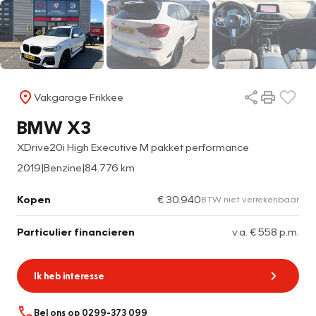
Vakgarage Frikkee
BMW X3
XDrive20i High Executive M pakket performance
2019
|
Benzine
|
84.776 km
Kopen
€ 30.940
BTW niet verrekenbaar
Particulier financieren
v.a. € 558 p.m.
Ik heb interesse
Bel ons op 0299-373 099