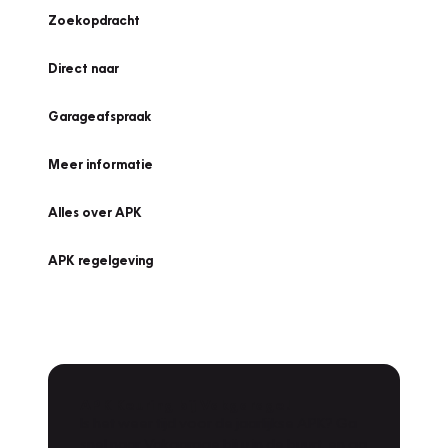
Zoekopdracht
Direct naar
Garageafspraak
Meer informatie
Alles over APK
APK regelgeving
APK Keuring bij Vakgarage!
Is het weer tijd voor de jaarlijkse APK? Ga
snel naar Vakgarage bij u in de buurt, en ga