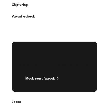
Chiptuning
Vakantiecheck
Plan een
Werkplaatsafspraak
Is uw auto toe aan Onderhoud,
Bandenwissel of een Vakantiecheck? Plan
online een afspraak!
Maak een afspraak
Lease