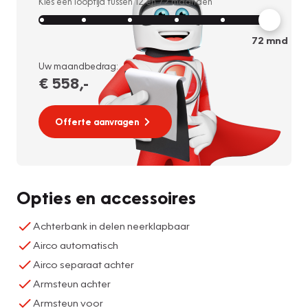
Kies een looptijd tussen
12
en
72
maanden
72
mnd
Uw maandbedrag:
€ 558
,-
Offerte aanvragen
Opties en accessoires
Achterbank in delen neerklapbaar
Airco automatisch
Airco separaat achter
Armsteun achter
Armsteun voor