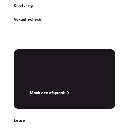
Chiptuning
Vakantiecheck
Plan een
Werkplaatsafspraak
Is uw auto toe aan Onderhoud,
Bandenwissel of een Vakantiecheck? Plan
online een afspraak!
Maak een afspraak
Lease