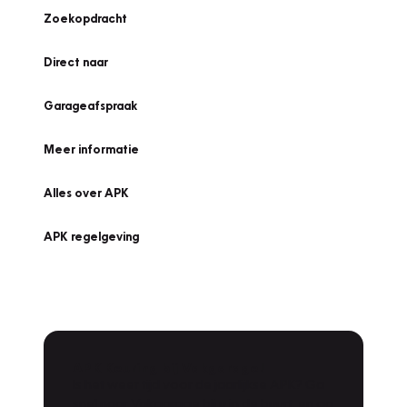
Zoekopdracht
Direct naar
Garageafspraak
Meer informatie
Alles over APK
APK regelgeving
APK Keuring bij Vakgarage!
Is het weer tijd voor de jaarlijkse APK? Ga
snel naar Vakgarage bij u in de buurt, en ga