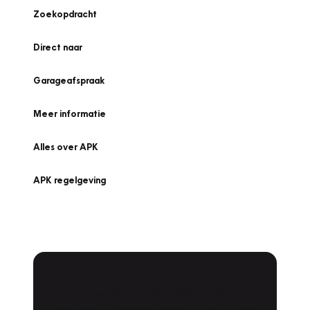
Zoekopdracht
Direct naar
Garageafspraak
Meer informatie
Alles over APK
APK regelgeving
APK Keuring bij Vakgarage!
Is het weer tijd voor de jaarlijkse APK? Ga
snel naar Vakgarage bij u in de buurt, en ga