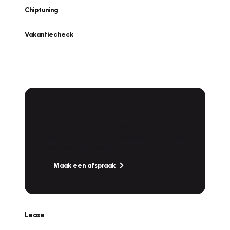
Chiptuning
Vakantiecheck
Plan een
Werkplaatsafspraak
Is uw auto toe aan Onderhoud,
Bandenwissel of een Vakantiecheck? Plan
online een afspraak!
Maak een afspraak
Lease