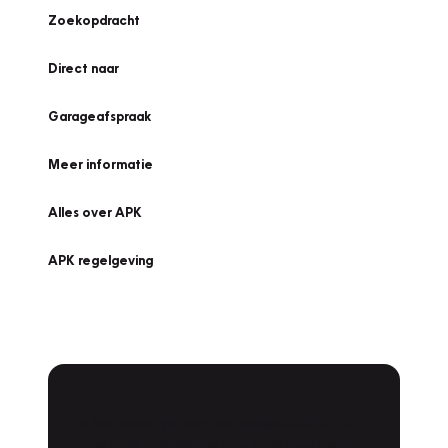
Zoekopdracht
Direct naar
Garageafspraak
Meer informatie
Alles over APK
APK regelgeving
APK Keuring bij Vakgarage!
Is het weer tijd voor de jaarlijkse APK? Ga
snel naar Vakgarage bij u in de buurt, en ga