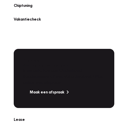
Chiptuning
Vakantiecheck
Plan een
Werkplaatsafspraak
Is uw auto toe aan Onderhoud,
Bandenwissel of een Vakantiecheck? Plan
online een afspraak!
Maak een afspraak
Lease