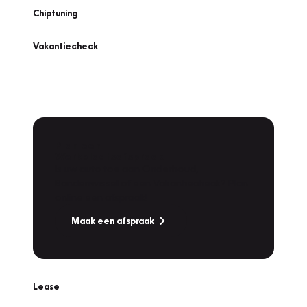
Chiptuning
Vakantiecheck
Plan een
Werkplaatsafspraak
Is uw auto toe aan Onderhoud,
Bandenwissel of een Vakantiecheck? Plan
online een afspraak!
Maak een afspraak
Lease