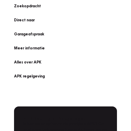
Zoekopdracht
Direct naar
Garageafspraak
Meer informatie
Alles over APK
APK regelgeving
APK Keuring bij Vakgarage!
Is het weer tijd voor de jaarlijkse APK? Ga
snel naar Vakgarage bij u in de buurt, en ga