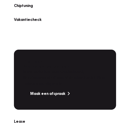
Chiptuning
Vakantiecheck
Plan een
Werkplaatsafspraak
Is uw auto toe aan Onderhoud,
Bandenwissel of een Vakantiecheck? Plan
online een afspraak!
Maak een afspraak
Lease