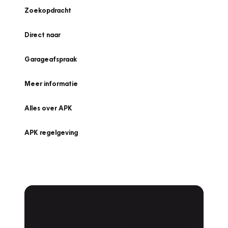
Zoekopdracht
Direct naar
Garageafspraak
Meer informatie
Alles over APK
APK regelgeving
APK Keuring bij Vakgarage!
Is het weer tijd voor de jaarlijkse APK? Ga
snel naar Vakgarage bij u in de buurt, en ga