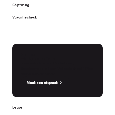
Chiptuning
Vakantiecheck
Plan een
Werkplaatsafspraak
Is uw auto toe aan Onderhoud,
Bandenwissel of een Vakantiecheck? Plan
online een afspraak!
Maak een afspraak
Lease