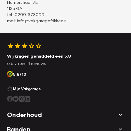
Hamerstraat 7E
1135 GA
tel.: 0299-373099
mail:
info@vakgaragefrikkee.nl
Wij krijgen gemiddeld een 5.8
o.b.v. ruim 4 reviews
5.8/10
Mijn Vakgarage
Onderhoud
Banden