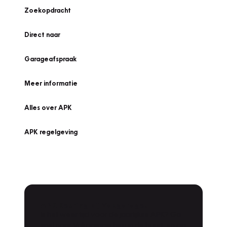
Zoekopdracht
Direct naar
Garageafspraak
Meer informatie
Alles over APK
APK regelgeving
APK Keuring bij Vakgarage!
Is het weer tijd voor de jaarlijkse APK? Ga
snel naar Vakgarage bij u in de buurt, en ga