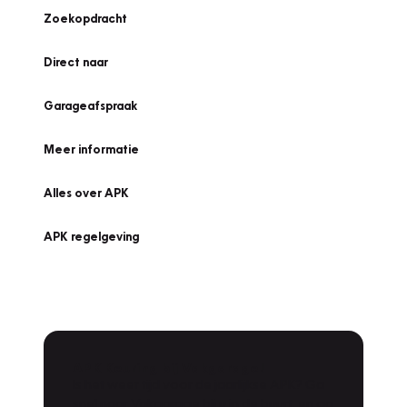
Zoekopdracht
Direct naar
Garageafspraak
Meer informatie
Alles over APK
APK regelgeving
APK Keuring bij Vakgarage!
Is het weer tijd voor de jaarlijkse APK? Ga
snel naar Vakgarage bij u in de buurt, en ga