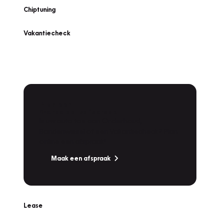
Chiptuning
Vakantiecheck
Plan een
Werkplaatsafspraak
Is uw auto toe aan Onderhoud,
Bandenwissel of een Vakantiecheck? Plan
online een afspraak!
Maak een afspraak
Lease