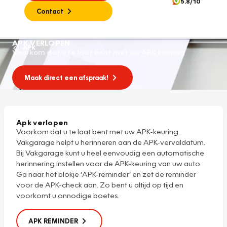
5.8/10
Contact
APK VERLOPEN
APK
Voorkom dat u te laat bent met uw APK keuring
Maak direct een afspraak!
Apk verlopen
Voorkom dat u te laat bent met uw APK-keuring.
Vakgarage helpt u herinneren aan de APK-vervaldatum.
Bij Vakgarage kunt u heel eenvoudig een automatische
herinnering instellen voor de
APK-keuring
van uw auto.
Ga naar het blokje ‘APK-reminder’ en zet de reminder
voor de APK-check aan. Zo bent u altijd op tijd en
voorkomt u onnodige boetes.
APK REMINDER