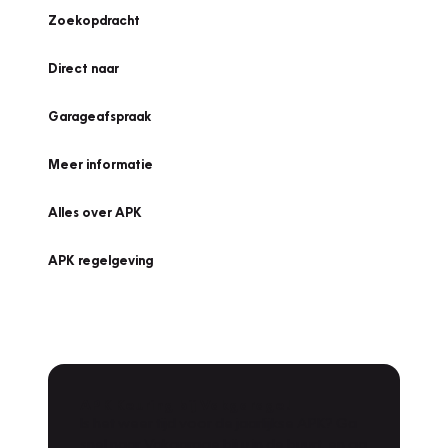
Zoekopdracht
Direct naar
Garageafspraak
Meer informatie
Alles over APK
APK regelgeving
APK Keuring bij Vakgarage!
Is het weer tijd voor de jaarlijkse APK? Ga
snel naar Vakgarage bij u in de buurt, en ga