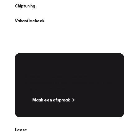
Chiptuning
Vakantiecheck
Plan een
Werkplaatsafspraak
Is uw auto toe aan Onderhoud,
Bandenwissel of een Vakantiecheck? Plan
online een afspraak!
Maak een afspraak
Lease