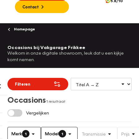
5.8/10
Contact
Homepage
Occasions bij Vakgarage Frikkee
Welkom in onze digitale showroom, leuk dat u een kijkje
komt nemen.
Filteren
Occasions
1 resultaat
Vergelijken
Merk
Model
Transmissie
Prijs
1
1