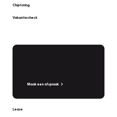
Chiptuning
Vakantiecheck
Plan een
Werkplaatsafspraak
Is uw auto toe aan Onderhoud,
Bandenwissel of een Vakantiecheck? Plan
online een afspraak!
Maak een afspraak
Lease