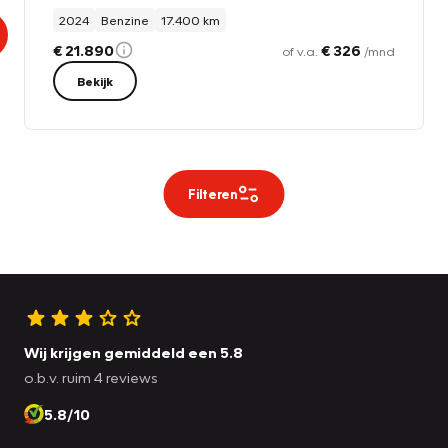
2024
Benzine
17.400 km
€ 21.890
€ 326
of v.a.
/mnd
Bekijk
Filteren
Wij krijgen gemiddeld een 5.8
o.b.v. ruim 4 reviews
5.8/10