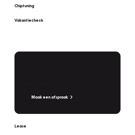
Chiptuning
Vakantiecheck
Plan een
Werkplaatsafspraak
Is uw auto toe aan Onderhoud,
Bandenwissel of een Vakantiecheck? Plan
online een afspraak!
Maak een afspraak
Lease