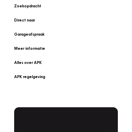
Zoekopdracht
Direct naar
Garageafspraak
Meer informatie
Alles over APK
APK regelgeving
APK Keuring bij Vakgarage!
Is het weer tijd voor de jaarlijkse APK? Ga
snel naar Vakgarage bij u in de buurt, en ga