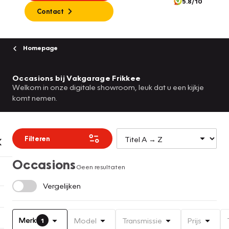
5.8/10
Contact
Homepage
Occasions bij Vakgarage Frikkee
Welkom in onze digitale showroom, leuk dat u een kijkje
komt nemen.
Filteren
Occasions
Geen resultaten
Vergelijken
Merk
Model
Transmissie
Prijs
1